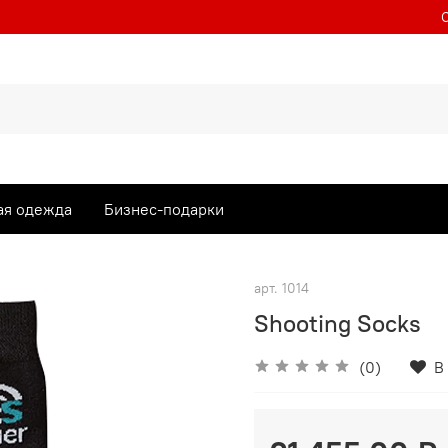
ая одежда
Бизнес-подарки
арт.
1014
Shooting Socks
(0)
В