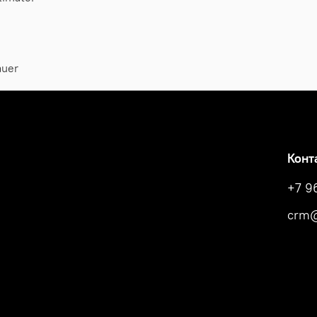
auer
Конт
+7 9
crm@