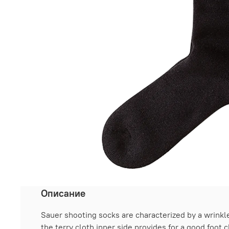
Описание
Sauer shooting socks are characterized by a wrinkle
the terry cloth inner side provides for a good foot c